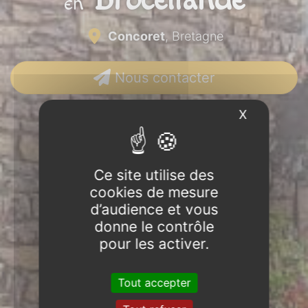
Brocéliande
en
Concoret
, Bretagne
Nous contacter
X
Masquer l
Ce site utilise des
cookies de mesure
d’audience et vous
donne le contrôle
pour les activer.
Tout accepter