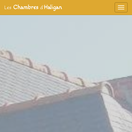
Panneau de gestion des cookies
Chambres
Haligan
Les
d’
Affic
aller au contenu